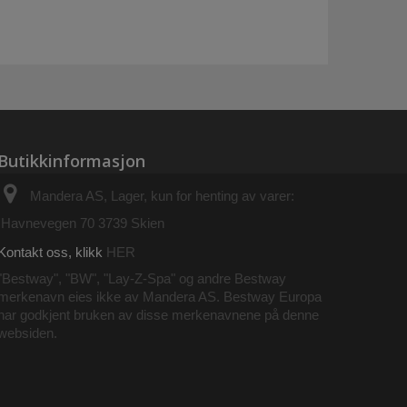
Butikkinformasjon
Mandera AS, Lager, kun for henting av varer:
Havnevegen 70 3739 Skien
Kontakt oss, klikk
HER
"Bestway", "BW", "Lay-Z-Spa" og andre Bestway
merkenavn eies ikke av Mandera AS. Bestway Europa
har godkjent bruken av disse merkenavnene på denne
websiden.