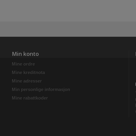
Min konto
Mine ordre
Mine kreditnota
Mine adresser
Min personlige informasjon
Mine rabattkoder