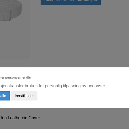
tter personvernet ditt
sjonskapsler brukes for personlig tilpasning av annonser.
alle
Innstillinger
Top Leatheroid Cover