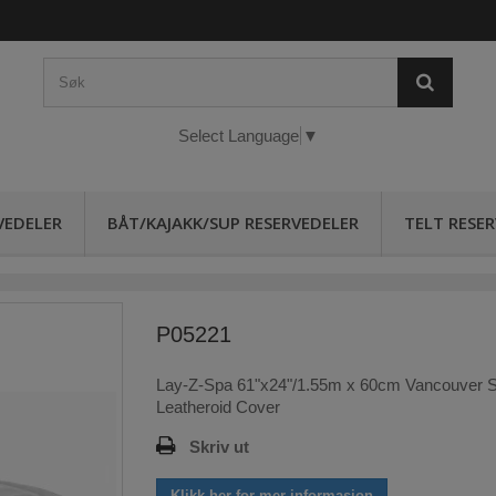
Select Language
▼
VEDELER
BÅT/KAJAKK/SUP RESERVEDELER
TELT RESE
P05221
Lay-Z-Spa 61"x24"/1.55m x 60cm Vancouver 
Leatheroid Cover
Skriv ut
Klikk her for mer informasjon