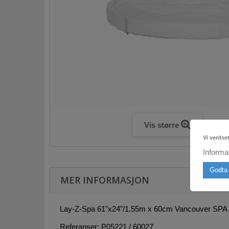
Vis større
Vi verdse
Informa
Godta 
MER INFORMASJON
Lay-Z-Spa 61"x24"/1.55m x 60cm Vancouver SPA 
Referanser: P05221 / 60027