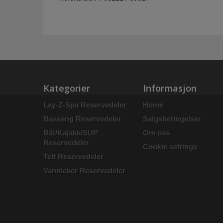
Kategorier
Informasjon
Lay-Z-Spa Reservedeler
Home
Basseng Reservedeler
Salgsbetingelser
Båt/Kajakk/SUP
Om oss
Reservedeler
Cookie settings
Telt Reservedeler
Vannleker Reservedeler