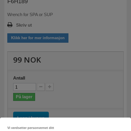
F6H189
Wrench for SPA or SUP
Skriv ut
Klikk her for mer informasjon
99 NOK
Antall
På lager
Legg i kurven
Vi verdsetter personvernet ditt