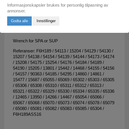
Informasjonskapsler brukes for personlig tilpasning av
annonser.
Godta alle
Innstillinger
MER INFORMASJON
Wrench for SPA or SUP
Referanser: F6H189 / 54113 / 15204 / 54129 / 54130 / 15207 / 54138 / 54154 / 54139 / 54144 / 54173 / 54174 / 15208 / 54175 / 15254 / 54176 / 54184 / 54189 / 54190 / 15205 / 13801 / 15442 / 14468 / 54155 / 54156 / 54157 / 90363 / 54185 / 54295 / 14860 / 14861 / 15477 / 15687 / 65055 / 65069 / 65302 / 65303 / 65305 / 65306 / 65308 / 65310 / 65311 / 65312 / 65313 / 65321 / 65322 / 65329 / 65330 / 65334 / 65335 / 65336 / 12465 / 13950 / 14266 / 14467 / 65054 / 65066 / 65067 / 65068 / 65070 / 65073 / 65074 / 65078 / 65079