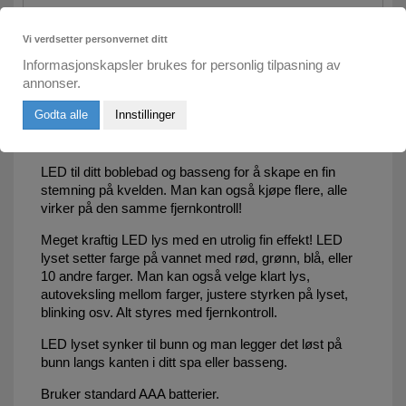
Vi verdsetter personvernet ditt
Informasjonskapsler brukes for personlig tilpasning av
annonser.
MER INFORMASJON
Godta alle
Innstillinger
LED lys med 10 dioder med fjernkontroll.
LED til ditt boblebad og basseng for å skape en fin
stemning på kvelden. Man kan også kjøpe flere, alle
virker på den samme fjernkontroll!
Meget kraftig LED lys med en utrolig fin effekt! LED
lyset setter farge på vannet med rød, grønn, blå, eller
10 andre farger. Man kan også velge klart lys,
autoveksling mellom farger, justere styrken på lyset,
blinking osv. Alt styres med fjernkontroll.
LED lyset synker til bunn og man legger det løst på
bunn langs kanten i ditt spa eller basseng.
Bruker standard AAA batterier.