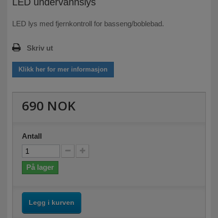
LED undervannslys
LED lys med fjernkontroll for basseng/boblebad.
Skriv ut
Klikk her for mer informasjon
690 NOK
Antall
På lager
Legg i kurven