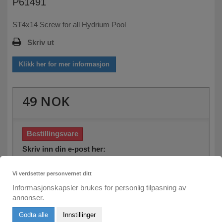
P61491
ST4x14 Screw for all Hydrium Pool
Skriv ut
Klikk her for mer informasjon
49 NOK
Bestillingsvare
Skriv inn din e-post her:
Vi verdsetter personvernet ditt
Send meg e-post om leveringstid
Informasjonskapsler brukes for personlig tilpasning av
annonser.
Godta alle
Innstillinger