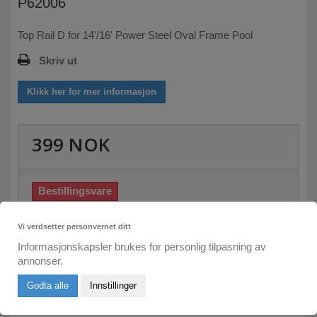
P62006
Top Rail D for 14'/16' Power Steel Oval Frame Pool
Skriv ut
Klikk her for mer informasjon
399 NOK
Bestillingsvare
Skriv inn din e-post her:
Vi verdsetter personvernet ditt
Informasjonskapsler brukes for personlig tilpasning av
Send meg e-post om leveringstid
annonser.
Godta alle
Innstillinger