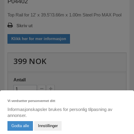
P04402
Top Rail for 12' x 39.5"/3.66m x 1.00m Steel Pro MAX Pool
Skriv ut
Klikk her for mer informasjon
399 NOK
Antall
På lager
Vi verdsetter personvernet ditt
Informasjonskapsler brukes for personlig tilpasning av
annonser.
Legg i kurven
Godta alle
Innstillinger