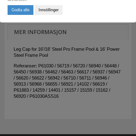
Godta alle
Innstillinger
MER INFORMASJON
Leg Cap for 16'/18' Steel Pro Frame Pool & 16' Power
Steel Frame Pool
Referanser: P61030 / 56719 / 56720 / 56940 / 56448 /
56450 / 56938 / 56462 / 56463 / 56617 / 56937 / 56947
/ 56620 / 56622 / 56942 / 56710 / 56711 / 56946 /
56913 / 56968 / 56655 / 56921 / 14102 / 56619 /
P61883 / 14259 / 14401 / 15157 / 15159 / 15162 /
56920 / P61030ASS16