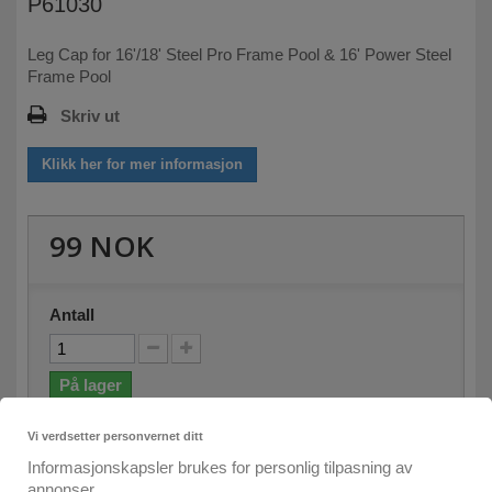
P61030
Leg Cap for 16'/18' Steel Pro Frame Pool & 16' Power Steel
Frame Pool
Skriv ut
Klikk her for mer informasjon
99 NOK
Antall
På lager
Vi verdsetter personvernet ditt
Legg i kurven
Informasjonskapsler brukes for personlig tilpasning av
annonser.