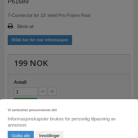
P61689
T-Connector for 10' steel Pro Frame Pool
Skriv ut
Klikk her for mer informasjon
199 NOK
Antall
På lager
Vi verdsetter personvernet ditt
Informasjonskapsler brukes for personlig tilpasning av
Legg i kurven
annonser.
Godta alle
Innstillinger