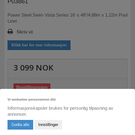
P03861
Power Steel Swim Vista Series 16' x 48"/4.88m x 1.22m Pool
Liner
Skriv ut
Klikk her for mer informasjon
3 099 NOK
Bestillingsvare
Skriv inn din e-post her:
Vi verdsetter personvernet ditt
Informasjonskapsler brukes for personlig tilpasning av
annonser.
Send meg e-post om leveringstid
Godta alle
Innstillinger