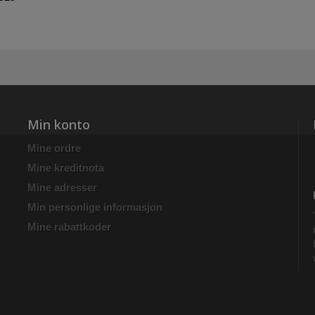
Min konto
Mine ordre
Mine kreditnota
Mine adresser
Min personlige informasjon
Mine rabattkoder