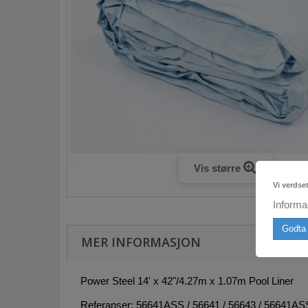
Vis større
Vi verdse
Informa
Godta 
MER INFORMASJON
Power Steel 14' x 42"/4.27m x 1.07m Pool Liner
Referanser: 56641ASS / 56641 / 56643 / 56641A