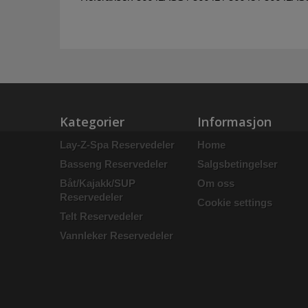
Kategorier
Informasjon
Lay-Z-Spa Reservedeler
Home
Basseng Reservedeler
Salgsbetingelser
Båt/Kajakk/SUP
Om oss
Reservedeler
Cookie settings
Telt Reservedeler
Vannleker Reservedeler