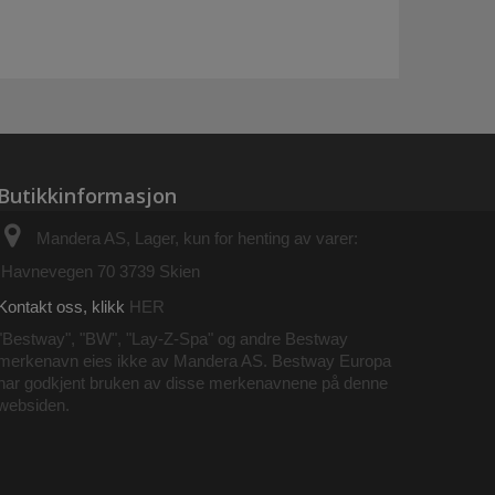
Butikkinformasjon
Mandera AS, Lager, kun for henting av varer:
Havnevegen 70 3739 Skien
Kontakt oss, klikk
HER
"Bestway", "BW", "Lay-Z-Spa" og andre Bestway
merkenavn eies ikke av Mandera AS. Bestway Europa
har godkjent bruken av disse merkenavnene på denne
websiden.