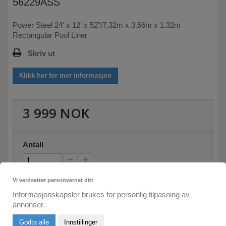
56229ASS
Power Steel 24' x 12' x 52"/7.32m x 3.66m x 1.32m
Rectangular Pool Liner
Skriv ut
Klikk her for mer informasjon
3 999 NOK
Antall
På lager
Få varer igjen på lager!
Vi verdsetter personvernet ditt
Informasjonskapsler brukes for personlig tilpasning av
annonser.
Legg i kurven
Godta alle
Innstillinger