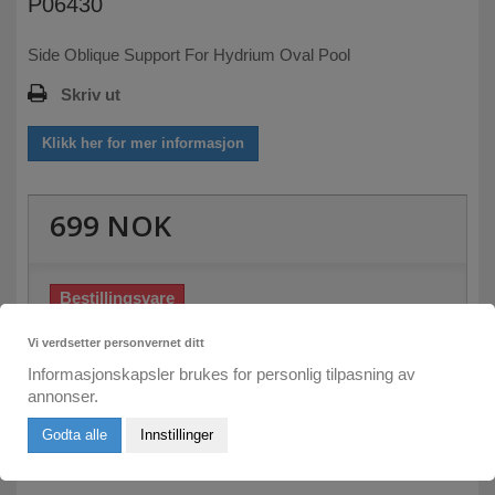
P06430
Side Oblique Support For Hydrium Oval Pool
Skriv ut
Klikk her for mer informasjon
699 NOK
Bestillingsvare
Skriv inn din e-post her:
Vi verdsetter personvernet ditt
Informasjonskapsler brukes for personlig tilpasning av
annonser.
Send meg e-post om leveringstid
Godta alle
Innstillinger