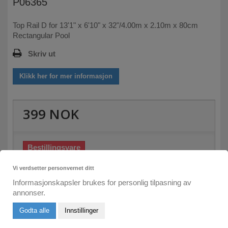
P06365
Top Rail D for 13'1" x 6'10" x 32"/4.00m x 2.10m x 80cm
Rectangular Pool
Skriv ut
Klikk her for mer informasjon
399 NOK
Bestillingsvare
Skriv inn din e-post her:
Vi verdsetter personvernet ditt
Informasjonskapsler brukes for personlig tilpasning av
annonser.
Send meg e-post om leveringstid
Godta alle
Innstillinger