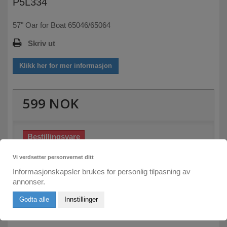
P5L334
57" Oar for Boat 65046/65064
Skriv ut
Klikk her for mer informasjon
599 NOK
Bestillingsvare
Skriv inn din e-post her:
Vi verdsetter personvernet ditt
Informasjonskapsler brukes for personlig tilpasning av
annonser.
Send meg e-post om leveringstid
Godta alle
Innstillinger