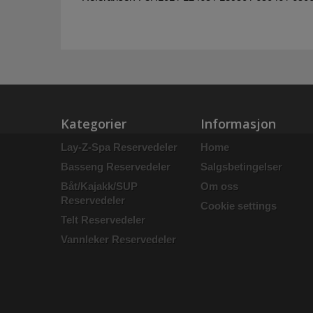
Kategorier
Informasjon
Lay-Z-Spa Reservedeler
Home
Basseng Reservedeler
Salgsbetingelser
Båt/Kajakk/SUP
Om oss
Reservedeler
Cookie settings
Telt Reservedeler
Vannleker Reservedeler