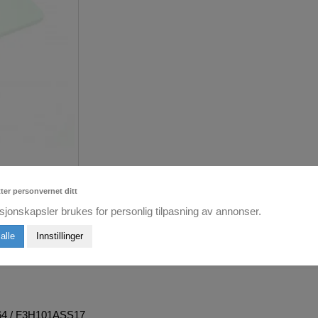
tter personvernet ditt
sjonskapsler brukes for personlig tilpasning av annonser.
alle
Innstillinger
5064 / F3H101ASS17