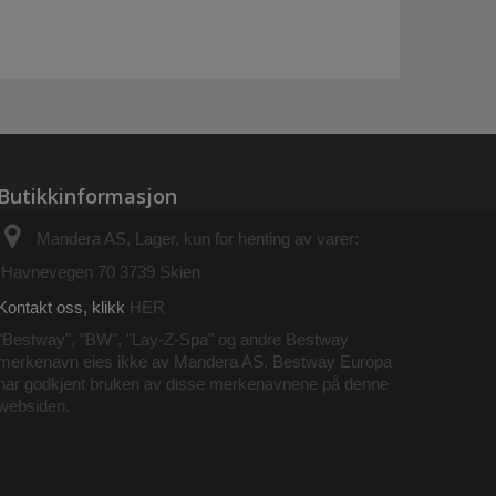
Butikkinformasjon
Mandera AS, Lager, kun for henting av varer:
Havnevegen 70 3739 Skien
Kontakt oss, klikk
HER
"Bestway", "BW", "Lay-Z-Spa" og andre Bestway
merkenavn eies ikke av Mandera AS. Bestway Europa
har godkjent bruken av disse merkenavnene på denne
websiden.