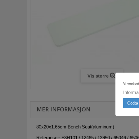
Vis større
Vi verdse
Informa
Godta 
MER INFORMASJON
80x20x1.65cm Bench Seat(aluminum)
Referanser: F3H101 / 12465 / 13950 / 65046 / 6